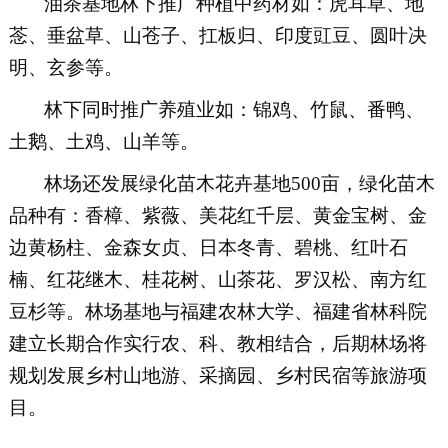
油茶基地林下推广种植中药材如：虎耳草、地
菍、垂盆草、山苍子、扛板归、印度豇豆、圆叶决
明、玄参等。
林下同时推广养殖业如：锦鸡、竹鼠、番鸭、
土鹅、土鸡、山羊等。
林场还发展绿化苗木花卉基地
500亩，绿化苗木
品种有：香樟、紫薇、美花红千层、黄金宝树、金
边黄杨柱、金森女贞、日本冬青、碧桃、红叶石
楠、红花继木、桂花树、山茶花、罗汉松、南方红
豆杉等。林场基地与福建农林大学、福建省林科院
建立长期合作实行农、科、教相结合，后期林场将
规划发展乡村山地游、采摘园、乡村民宿等旅游项
目。