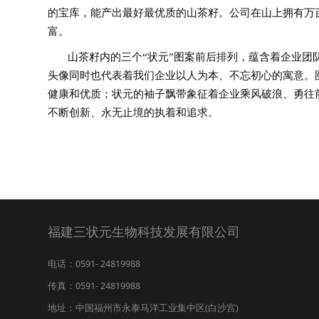
的宝库，能产出最好最优质的山茶籽。公司在山上拥有万亩
富。
山茶籽内的三个“状元”图案前后排列，蕴含着企业团
头像同时也代表着我们企业以人为本、不忘初心的寓意。
健康和优质；状元的袖子飘带象征着企业乘风破浪、勇往
不断创新、永无止境的执着和追求。
福建三状元生物科技发展有限公司
电话：0591- 24819988
传真：0591- 24819988
地址：中国福州市永泰马洋工业集中区(白沙宫)